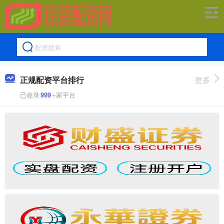
正规配资平台排行
更多
已收录
999
+家平台