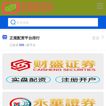
正规配资平台排行
更多
已收录
999
+家平台