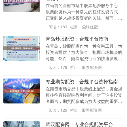
在当前的金融市场中股票配资服务中心，
股票配资作为一种常见的杠杆投资方式，
正受到越来越多投资者的关注。然而，行
业门槛不一、平台良莠不齐，使得投资者
阅读：
183
栏目：
鼎峰优配
在参与前必须充分....
青岛炒股配资：合规平台指南
在青岛，炒股配资作为一种金融工具，为
投资者提供了放大资金、把握市场机会的
可能。然而，随着配资行业的快速发展，
合规性问题日益凸显。本文将为青岛投资
阅读：
179
栏目：
股票配资网
者提供一份详尽的....
专业期货配资｜合规平台选择指南
在期货市场交易中股票线上配资，资金规
模往往直接影响盈利空间。对于许多投资
者而言，期货配资成为放大收益的重要工
具。然而，随着市场发展，配资平台鱼龙
阅读：
126
栏目：
股票配资网
混杂，如何选择合....
武汉配资网：专业合规配资平台