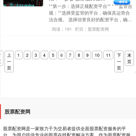
**第一步：选择正规配资平台** * **监管合
规：**选择受监管的平台，确保其运营合
法合规。 选择信誉良好的配资平台，确保
资金安全。 **第二：了解配资规则*....
阅读：
191
栏目：
股票配资网
首
上
1
2
3
4
5
6
7
8
9
10
11
下
末
页
一
一
页
页
页
股票配资网
股票配资网是一家致力于为交易者提供全面股票配资服务的平
台。为用户提供专业的股票在线配资解决方案，作为股票配资服