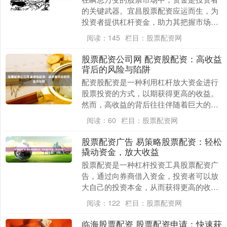
的关键武器。宜昌股票配资应运而生，为
投资者提供杠杆资金，助力其把握市场先
机，提升投资收益。 恒信配资是一家拥有
阅读：
145
栏目：
股票配资网
多年经验的专业....
股票配资公司网 配资股配资：高收益
背后的风险与陷阱
配资股配资是一种利用杠杆放大资金进行
股票投资的方式，以期获得更高的收益。
然而，高收益的背后往往伴随着巨大的风
险和陷阱。 * **了解基本概念：**什么是股
阅读：
60
栏目：
股票配资网
票配资....
股票配资广告 易策略股票配资：轻松
撬动资金，放大收益
股票配资是一种杠杆投资工具股票配资广
告，通过向券商借入资金，投资者可以放
大自己的投资本金，从而获得更高的收
益。易策略股票配资平台为投资者提供了
阅读：
122
栏目：
股票配资网
便捷、高效的配资服....
临海股票配资 股票配资申请：快速获