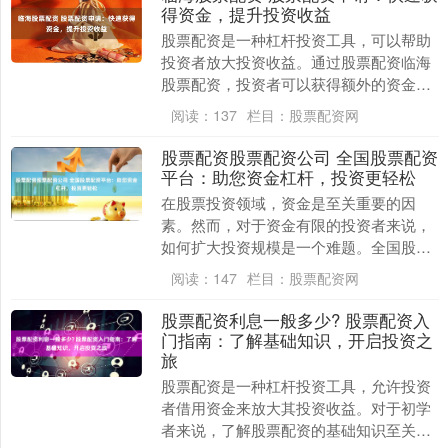
得资金，提升投资收益
股票配资是一种杠杆投资工具，可以帮助
投资者放大投资收益。通过股票配资临海
股票配资，投资者可以获得额外的资金，
用于购买更多股票，从而提高潜在回报。
阅读：
137
栏目：
股票配资网
* **放大收....
股票配资股票配资公司 全国股票配资
平台：助您资金杠杆，投资更轻松
在股票投资领域，资金是至关重要的因
素。然而，对于资金有限的投资者来说，
如何扩大投资规模是一个难题。全国股票
配资平台应运而生，为投资者提供了资金
阅读：
147
栏目：
股票配资网
杠杆，助力其投资更....
股票配资利息一般多少? 股票配资入
门指南：了解基础知识，开启投资之
旅
股票配资是一种杠杆投资工具，允许投资
者借用资金来放大其投资收益。对于初学
者来说，了解股票配资的基础知识至关重