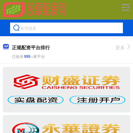
正规配资平台排行
更多
已收录
999
+家平台