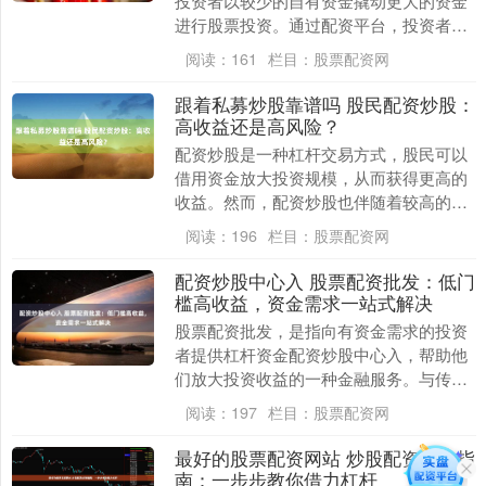
投资者以较少的自有资金撬动更大的资金
进行股票投资。通过配资平台，投资者可
以借入资金，将投资本金放大数倍，从而
阅读：
161
栏目：
股票配资网
获得更高的潜在收....
跟着私募炒股靠谱吗 股民配资炒股：
高收益还是高风险？
配资炒股是一种杠杆交易方式，股民可以
借用资金放大投资规模，从而获得更高的
收益。然而，配资炒股也伴随着较高的风
险。 **2. 中信期货**：国有背景，信誉度
阅读：
196
栏目：
股票配资网
高，提....
配资炒股中心入 股票配资批发：低门
槛高收益，资金需求一站式解决
股票配资批发，是指向有资金需求的投资
者提供杠杆资金配资炒股中心入，帮助他
们放大投资收益的一种金融服务。与传统
融资方式相比，股票配资批发具有以下优
阅读：
197
栏目：
股票配资网
势： 1. 雪盈....
最好的股票配资网站 炒股配资操作指
南：一步步教你借力杠杆