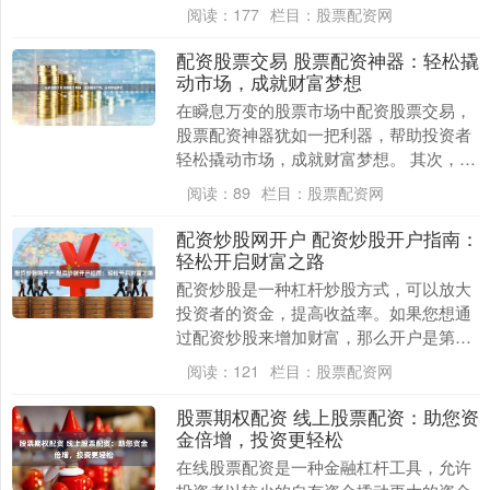
要。 配资交易的优势在于其高收益潜力。
阅读：
177
栏目：
股票配资网
通过杠杆作用，....
配资股票交易 股票配资神器：轻松撬
动市场，成就财富梦想
在瞬息万变的股票市场中配资股票交易，
股票配资神器犹如一把利器，帮助投资者
轻松撬动市场，成就财富梦想。 其次，股
票线上配资具有灵活交易的特点。在线上
阅读：
89
栏目：
股票配资网
平台上，投资者....
配资炒股网开户 配资炒股开户指南：
轻松开启财富之路
配资炒股是一种杠杆炒股方式，可以放大
投资者的资金，提高收益率。如果您想通
过配资炒股来增加财富，那么开户是第一
步。以下是一个简单的配资炒股开户指
阅读：
121
栏目：
股票配资网
南： * 优势：资....
股票期权配资 线上股票配资：助您资
金倍增，投资更轻松
在线股票配资是一种金融杠杆工具，允许