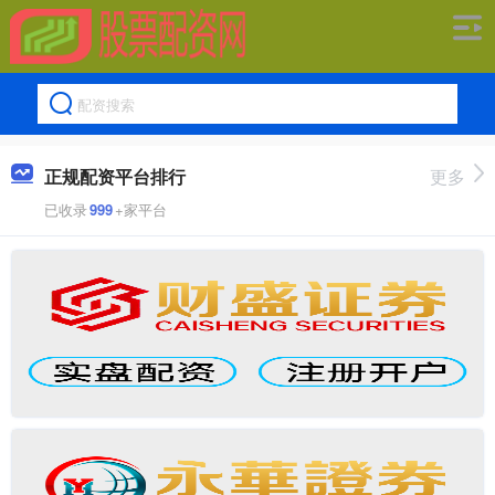
正规配资平台排行
更多
已收录
999
+家平台