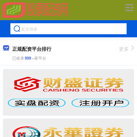
正规配资平台排行
更多
已收录
999
+家平台