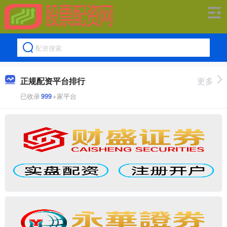
正规配资平台排行
更多
已收录
999
+家平台