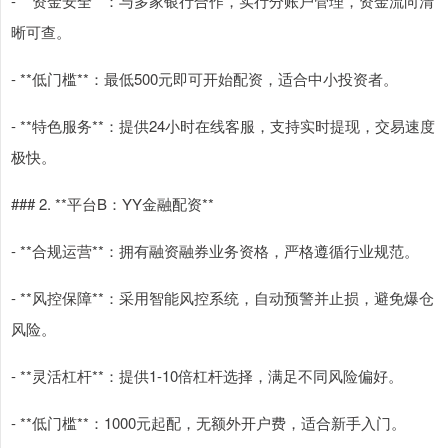
- **资金安全**：与多家银行合作，实行分账户管理，资金流向清
晰可查。
- **低门槛**：最低500元即可开始配资，适合中小投资者。
- **特色服务**：提供24小时在线客服，支持实时提现，交易速度
极快。
### 2. **平台B：YY金融配资**
- **合规运营**：拥有融资融券业务资格，严格遵循行业规范。
- **风控保障**：采用智能风控系统，自动预警并止损，避免爆仓
风险。
- **灵活杠杆**：提供1-10倍杠杆选择，满足不同风险偏好。
- **低门槛**：1000元起配，无额外开户费，适合新手入门。