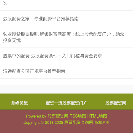
选
炒股配资之家：专业配资平台推荐指南
弘业期货股票股吧 解锁财富新高度：线上股票配资门户，助您
投资无忧
股票中的配资 炒股配资条件：入门门槛与资金要求
清远配资公司正规平台推荐指南
鼎峰优配
配资一流股票配资门户
股票配资网
股票配资网
RSS地图
HTML地图
Powered by
股票配资查询网
Copyright
© 2013-2025
版权所有