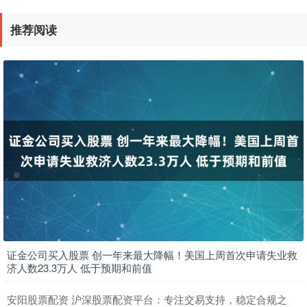
推荐阅读
证金公司买入股票 创一年来最大降幅！美国上周首次申请失业救
济人数23.3万人 低于预期和前值
安阳股票配资 沪深股票配资平台：专注交易支持，稳定合规之