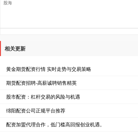
股海
相关更新
黄金期货配资行情 实时走势与交易策略
期货配资招聘-高薪诚聘销售精英
股市配资：杠杆交易的风险与机遇
绵阳配资公司正规平台推荐
配资加盟代理合作，低门槛高回报创业机遇。