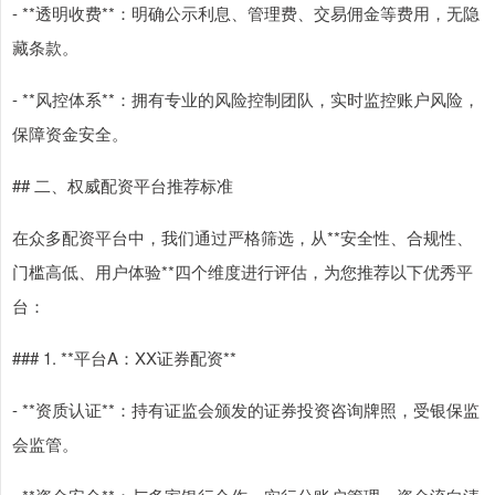
- **透明收费**：明确公示利息、管理费、交易佣金等费用，无隐
藏条款。
- **风控体系**：拥有专业的风险控制团队，实时监控账户风险，
保障资金安全。
## 二、权威配资平台推荐标准
在众多配资平台中，我们通过严格筛选，从**安全性、合规性、
门槛高低、用户体验**四个维度进行评估，为您推荐以下优秀平
台：
### 1. **平台A：XX证券配资**
- **资质认证**：持有证监会颁发的证券投资咨询牌照，受银保监
会监管。