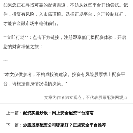
如果您正在寻找可靠的配资渠道，不妨从这些平台开始尝试。记
住，投资有风险，入市需谨慎。选择正规平台，合理控制杠杆，
才能在金融市场中稳健前行。
**立即行动**：点击下方链接，注册即享低门槛配资体验，开启
您的财富增值之旅！
---
*本文仅供参考，不构成投资建议。投资有风险股票线上配资平
台，请根据自身情况谨慎决策。*
文章为作者独立观点，不代表股票配资网观点
上一篇：
配资实盘炒股：网上安全配资平台指南
下一篇：
炒股股票配资公司哪家好？正规安全平台推荐