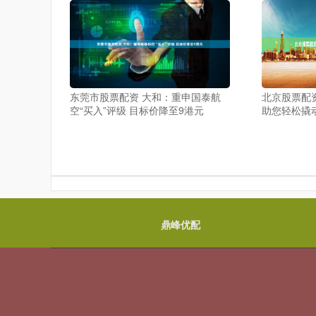
东莞市股票配资 大和：重申国泰航
北京股票配
空“买入”评级 目标价降至9港元
助您轻松撬
鼎峰优配